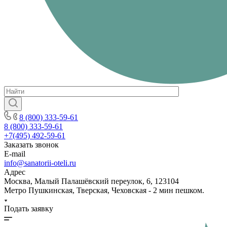
8 (800) 333-59-61
8 (800) 333-59-61
+7(495) 492-59-61
Заказать звонок
E-mail
info@sanatorii-oteli.ru
Адрес
Москва, Малый Палашёвский переулок, 6, 123104
Метро Пушкинская, Тверская, Чеховская - 2 мин пешком.
Подать заявку