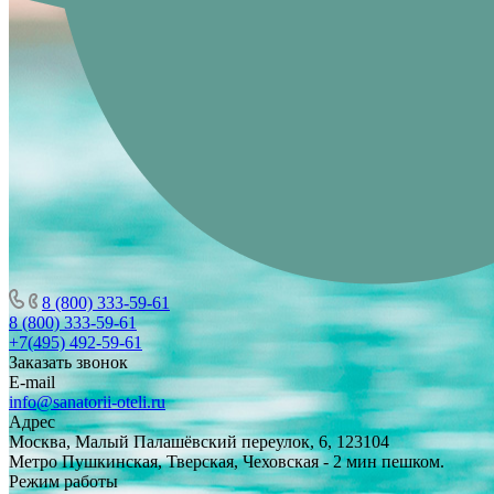
8 (800) 333-59-61
8 (800) 333-59-61
+7(495) 492-59-61
Заказать звонок
E-mail
info@sanatorii-oteli.ru
Адрес
Москва, Малый Палашёвский переулок, 6, 123104
Метро Пушкинская, Тверская, Чеховская - 2 мин пешком.
Режим работы