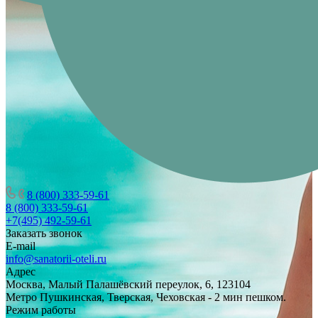
8 (800) 333-59-61
8 (800) 333-59-61
+7(495) 492-59-61
Заказать звонок
E-mail
info@sanatorii-oteli.ru
Адрес
Москва, Малый Палашёвский переулок, 6, 123104
Метро Пушкинская, Тверская, Чеховская - 2 мин пешком.
Режим работы