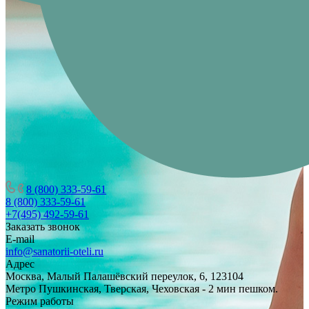
8 (800) 333-59-61
8 (800) 333-59-61
+7(495) 492-59-61
Заказать звонок
E-mail
info@sanatorii-oteli.ru
Адрес
Москва, Малый Палашёвский переулок, 6, 123104
Метро Пушкинская, Тверская, Чеховская - 2 мин пешком.
Режим работы