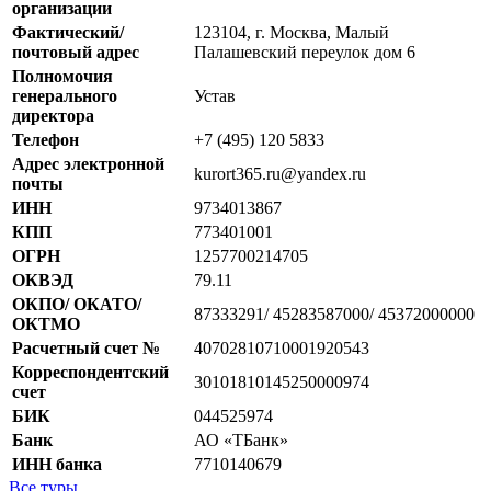
организации
Фактический/
123104, г. Москва, Малый
почтовый адрес
Палашевский переулок дом 6
Полномочия
генерального
Устав
директора
Телефон
+7 (495) 120 5833
Адрес электронной
kurort365.ru@yandex.ru
почты
ИНН
9734013867
КПП
773401001
ОГРН
1257700214705
ОКВЭД
79.11
ОКПО/ ОКАТО/
87333291/ 45283587000/ 45372000000
ОКТМО
Расчетный счет №
40702810710001920543
Корреспондентский
30101810145250000974
счет
БИК
044525974
Банк
АО «ТБанк»
ИНН банка
7710140679
Все туры