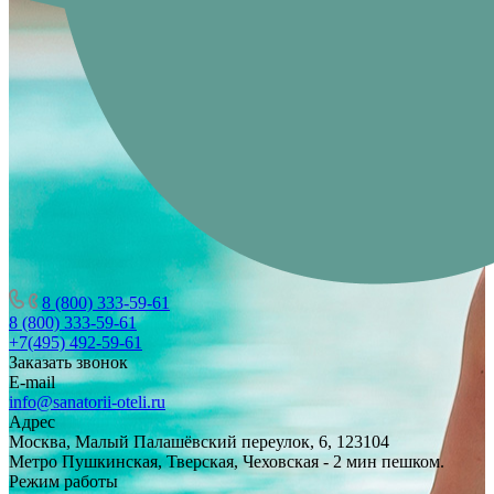
8 (800) 333-59-61
8 (800) 333-59-61
+7(495) 492-59-61
Заказать звонок
E-mail
info@sanatorii-oteli.ru
Адрес
Москва, Малый Палашёвский переулок, 6, 123104
Метро Пушкинская, Тверская, Чеховская - 2 мин пешком.
Режим работы