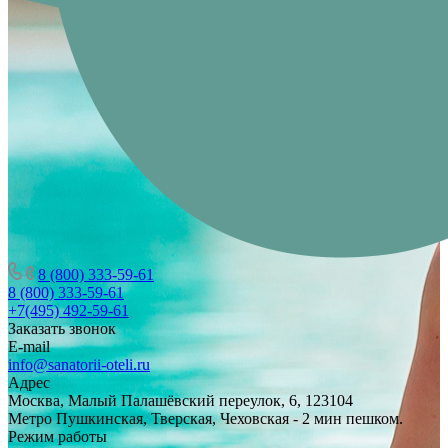
8 (800) 333-59-61
8 (800) 333-59-61
+7(495) 492-59-61
Заказать звонок
E-mail
info@sanatorii-oteli.ru
Адрес
Москва, Малый Палашёвский переулок, 6, 123104
Метро Пушкинская, Тверская, Чеховская - 2 мин пешком.
Режим работы