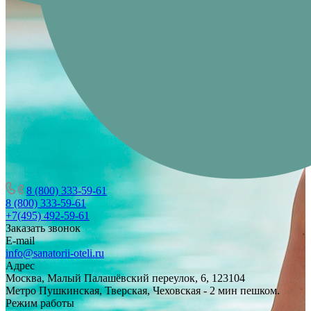
8 (800) 333-59-61
8 (800) 333-59-61
+7(495) 492-59-61
Заказать звонок
E-mail
info@sanatorii-oteli.ru
Адрес
Москва, Малый Палашёвский переулок, 6, 123104
Метро Пушкинская, Тверская, Чеховская - 2 мин пешком.
Режим работы