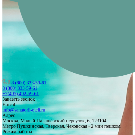
8 (800) 333-59-61
8 (800) 333-59-61
+7(495) 492-59-61
Заказать звонок
E-mail
info@sanatorii-oteli.ru
Адрес
Москва, Малый Палашёвский переулок, 6, 123104
Метро Пушкинская, Тверская, Чеховская - 2 мин пешком.
Режим работы