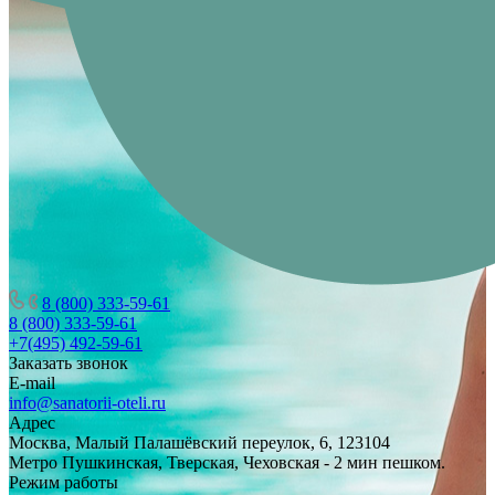
8 (800) 333-59-61
8 (800) 333-59-61
+7(495) 492-59-61
Заказать звонок
E-mail
info@sanatorii-oteli.ru
Адрес
Москва, Малый Палашёвский переулок, 6, 123104
Метро Пушкинская, Тверская, Чеховская - 2 мин пешком.
Режим работы