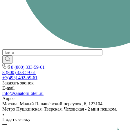
8 (800) 333-59-61
8 (800) 333-59-61
+7(495) 492-59-61
Заказать звонок
E-mail
info@sanatorii-oteli.ru
Адрес
Москва, Малый Палашёвский переулок, 6, 123104
Метро Пушкинская, Тверская, Чеховская - 2 мин пешком.
Подать заявку