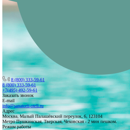
8 (800) 333-59-61
8 (800) 333-59-61
+7(495) 492-59-61
Заказать звонок
E-mail
info@sanatorii-oteli.ru
Адрес
Москва, Малый Палашёвский переулок, 6, 123104
Метро Пушкинская, Тверская, Чеховская - 2 мин пешком.
Режим работы