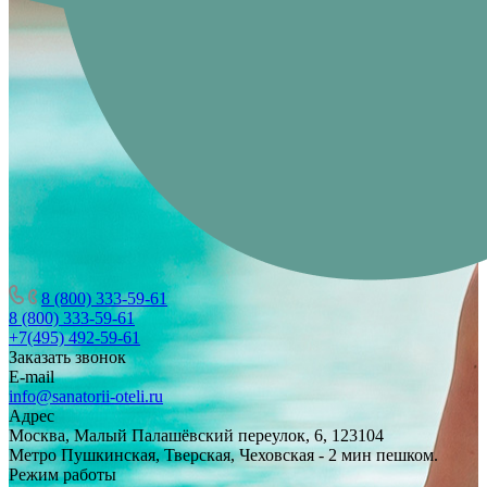
8 (800) 333-59-61
8 (800) 333-59-61
+7(495) 492-59-61
Заказать звонок
E-mail
info@sanatorii-oteli.ru
Адрес
Москва, Малый Палашёвский переулок, 6, 123104
Метро Пушкинская, Тверская, Чеховская - 2 мин пешком.
Режим работы