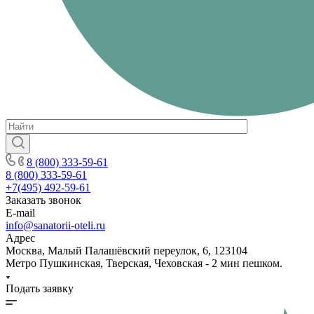
8 (800) 333-59-61
8 (800) 333-59-61
+7(495) 492-59-61
Заказать звонок
E-mail
info@sanatorii-oteli.ru
Адрес
Москва, Малый Палашёвский переулок, 6, 123104
Метро Пушкинская, Тверская, Чеховская - 2 мин пешком.
Подать заявку