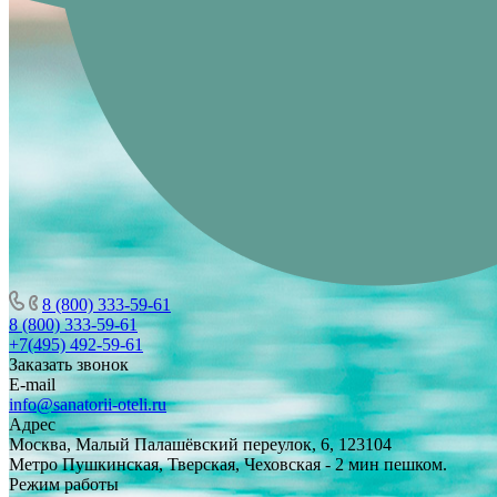
8 (800) 333-59-61
8 (800) 333-59-61
+7(495) 492-59-61
Заказать звонок
E-mail
info@sanatorii-oteli.ru
Адрес
Москва, Малый Палашёвский переулок, 6, 123104
Метро Пушкинская, Тверская, Чеховская - 2 мин пешком.
Режим работы