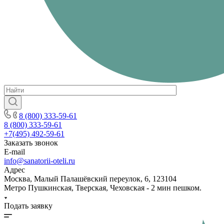
8 (800) 333-59-61
8 (800) 333-59-61
+7(495) 492-59-61
Заказать звонок
E-mail
info@sanatorii-oteli.ru
Адрес
Москва, Малый Палашёвский переулок, 6, 123104
Метро Пушкинская, Тверская, Чеховская - 2 мин пешком.
Подать заявку