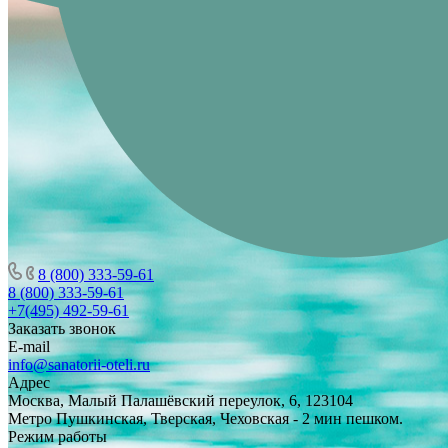
8 (800) 333-59-61
8 (800) 333-59-61
+7(495) 492-59-61
Заказать звонок
E-mail
info@sanatorii-oteli.ru
Адрес
Москва, Малый Палашёвский переулок, 6, 123104
Метро Пушкинская, Тверская, Чеховская - 2 мин пешком.
Режим работы